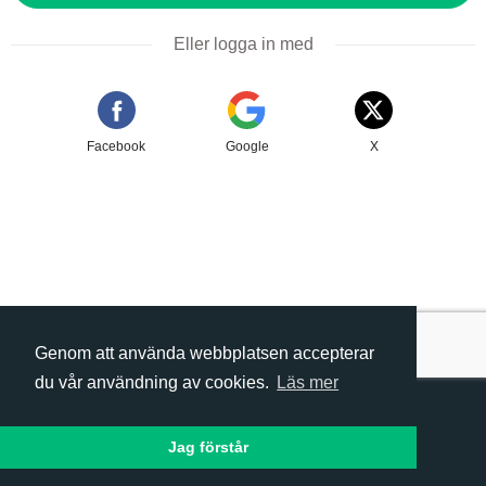
Eller logga in med
Facebook
Google
X
Genom att använda webbplatsen accepterar
du vår användning av cookies.
Läs mer
©
2026 Tixly Sweden AB - Powered by
Villkor
Tixly
Integritetspolicy
Jag förstår